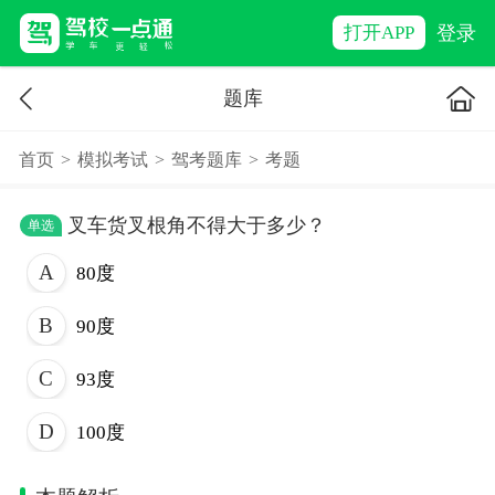
登录
打开APP
题库
首页
>
模拟考试
>
驾考题库
>
考题
叉车货叉根角不得大于多少？
单选
80度
90度
93度
100度