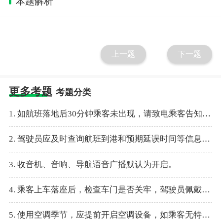
本题解析
上一题
下一题
更多考题
考题分类
1. 如航班落地后30分钟乘客未出现，请致电乘客告知开始计费，起租时间自航班落地后开始起算。
2. 驾驶员应及时查询航班到港和预期延误时间等信息，延误30分钟内（不含）免费等待。
3. 收音机、音响、导航语音广播默认为开启。
4. 乘客上车落座后，检查车门是否关牢，驾驶员佩戴安全带，告知并提醒全车乘客系好安全带。
5. 使用空调季节，应提前开启空调设备，如乘客无特殊要求，保持车内温度25度。