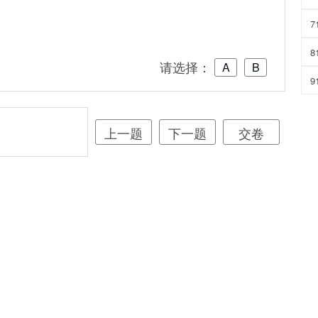
7
8
请选择：
A
B
9
上一题
下一题
交卷