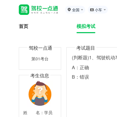
全国
小车
首页
模拟考试
驾校一点通
考试题目
(判断题)1、驾驶机
第01考台
A：正确
考生信息
B：错误
姓
名：
学员