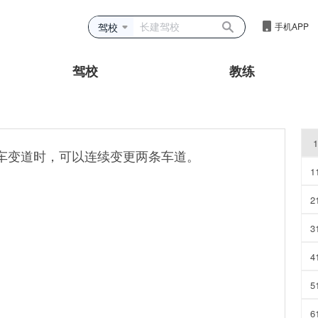
驾校
手机APP
驾校
教练
1
动车变道时，可以连续变更两条车道。
1
2
3
4
5
6