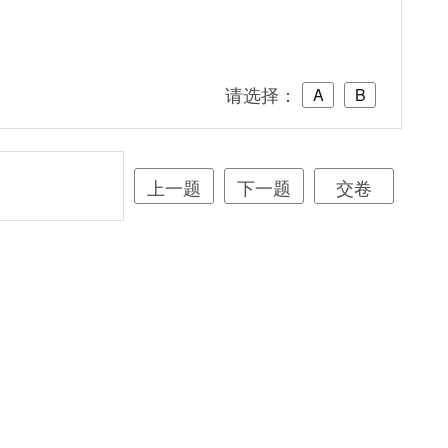
请选择：
A
B
上一题
下一题
交卷