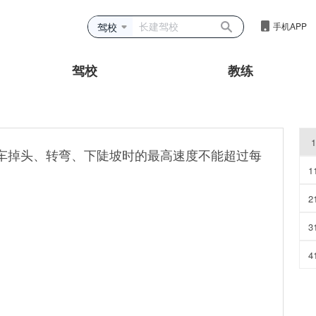
驾校
手机APP
驾校
教练
1
动车掉头、转弯、下陡坡时的最高速度不能超过每
1
2
3
4