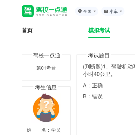
全国
小车
首页
模拟考试
驾校一点通
考试题目
(判断题)1、驾驶机
第01考台
小时40公里。
A：正确
考生信息
B：错误
姓
名：
学员