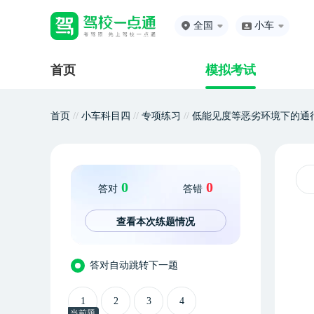
全国
小车
首页
模拟考试
首页
//
小车科目四
//
专项练习
//
低能见度等恶劣环境下的通
0
0
答对
答错
查看本次练题情况
答对自动跳转下一题
1
2
3
4