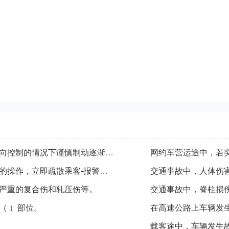
营运途中若跑掉前轮，应该在速度允许和方向控制的情况下谨慎制动逐渐减速，尽快靠边停车。
网约车营运途中，若
网约车营运途中一旦着火，司机应进行如下的操作，立即疏散乘客-报警并确定着火地点部位-用灭火器对起火部位进行扑灭。
交通事故中，人体伤
严重的复合伤和轧压伤等。
交通事故中，脊柱损
（ ）部位。
在高速公路上车辆发生
载客途中，车辆发生故