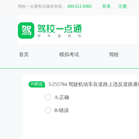
登录
注册
驾校一点通售后服务热线：
400-011-8360
首页
模拟考试
驾校
判断题
5/255784 驾驶机动车在道路上违反道
A:正确
B:错误