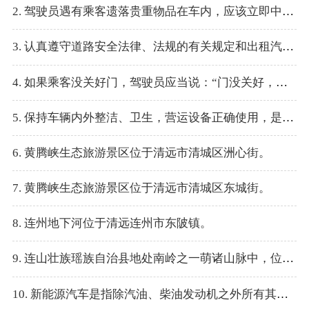
2. 驾驶员遇有乘客遗落贵重物品在车内，应该立即中断运营，想办法找到失主，以解乘客的燃眉之急。
3. 认真遵守道路安全法律、法规的有关规定和出租汽车驾驶员安全操作规范，不断提高自身的安全意识和行为。
4. 如果乘客没关好门，驾驶员应当说：“门没关好，用力关门。”
5. 保持车辆内外整洁、卫生，营运设备正确使用，是良好精神状态在具体运营中的一种表现，直接影响着乘客的感官。
6. 黄腾峡生态旅游景区位于清远市清城区洲心街。
7. 黄腾峡生态旅游景区位于清远市清城区东城街。
8. 连州地下河位于清远连州市东陂镇。
9. 连山壮族瑶族自治县地处南岭之一萌诸山脉中，位于粤、湘、桂三省结合部。
10. 新能源汽车是指除汽油、柴油发动机之外所有其它能源汽车。