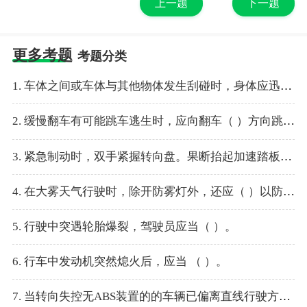
上一题
下一题
更多考题
考题分类
1. 车体之间或车体与其他物体发生刮碰时，身体应迅速向车（ ）倾斜，以防车身变形挤伤身体。
2. 缓慢翻车有可能跳车逃生时，应向翻车（ ）方向跳车。
3. 紧急制动时，双手紧握转向盘。果断抬起加速踏板，迅速（ ）踏下制动踏板，并踏下离合器踏板立即停车。
4. 在大雾天气行驶时，除开防雾灯外，还应（ ）以防发生交通事故。
5. 行驶中突遇轮胎爆裂，驾驶员应当（ ）。
6. 行车中发动机突然熄火后，应当 （ ）。
7. 当转向失控无ABS装置的的车辆已偏离直线行驶方向，事故已经无法避免时，应果断地（ ），使车辆尽快减速停车。