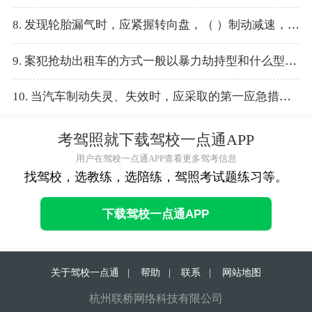
8. 发现轮胎漏气时，应紧握转向盘，（ ）制动减速，将车辆尽快驶离行车道，停放到路边安全地点。
9. 案犯抢劫出租车的方式一般以暴力劫持型和什么型为主？
10. 当汽车制动失灵、失效时，应采取的第一应急措施是（ ）。
考驾照就下载驾校一点通APP
用户在驾校一点通APP查看更多驾考信息
找驾校，选教练，选陪练，驾照考试题练习等。
下载驾校一点通APP
关于驾校一点通
|
帮助
|
联系
|
网站地图
杭州联桥网络科技有限公司