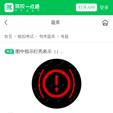
登录
打开APP
题库
首页
>
模拟考试
>
驾考题库
>
考题
图中指示灯亮表示（）。
单选