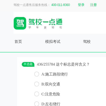
登录
注册
驾校一点通售后服务热线：
400-011-8360
首页
模拟考试
驾校
单选题
436/255784 这个标志是何含义？
A:施工路段绕行
B:双向交通
C:注意危险
D:左右绕行