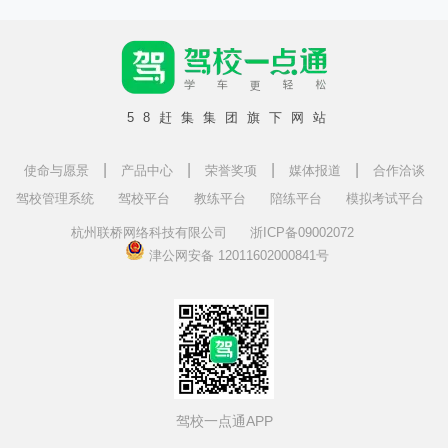
58赶集集团旗下网站
|
|
|
|
使命与愿景
产品中心
荣誉奖项
媒体报道
合作洽谈
驾校管理系统
驾校平台
教练平台
陪练平台
模拟考试平台
杭州联桥网络科技有限公司
浙ICP备09002072
津公网安备 12011602000841号
驾校一点通APP