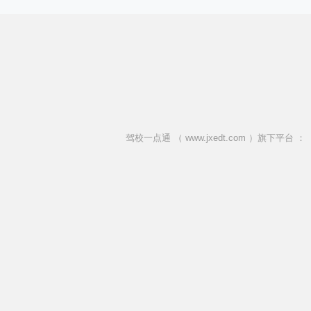
驾校一点通 （ www.jxedt.com ）旗下平台 ：