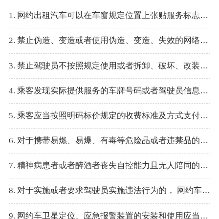
1. 网约出租汽车可以在车窗规定位置上张贴服务标志，但不得喷涂、张贴、安装巡游出租汽车营运标志。
2. 禁止伪造、变造或者使用伪造、变造、失效的网络预约出租汽车运输证、网络预约出租汽车驾驶员证从事网约车经营活动。
3. 禁止驾驶员不按照规定使用或者拆卸、破坏、改装车辆卫星定位置、应急报警装置等设备，以及在设备无法正常使用时营运。
4. 乘客发现实际提供服务的车牌号码或者驾驶员信息与预约信息不符的，只能继续乘坐或者事后向网约车平台公司举报。
5. 乘客应当按照明码标价规定的收费标准及方式支付车费，对于不按照规定出具相应出租汽车发票的，有权要求退回车费。
6. 对于携带易燃、易爆、有毒等危险品或者违禁品的乘客，网约车驾驶员有权拒绝或者终止提供营运服务。
7. 精神病患者或者醉酒者丧失自控能力且无人陪同的乘客，网约车驾驶员必须提供营运服务。
8. 对于实施或者要求驾驶员实施违法行为的， 网约车驾驶员有权拒绝或者终止提供营运服务 。
9. 网约车卫星定位、应急报警装置的安装和使用应当符合交通运输部和山东省交通运输厅关于道路运输车辆卫星定位系统相关规范和技术标准要求。