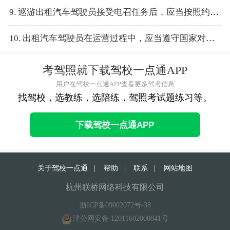
9. 巡游出租汽车驾驶员接受电召任务后，应当按照约定时间到达约定地点。乘客未按约定候车时，驾驶员应当与乘客或者电召服务人员联系确认。
10. 出租汽车驾驶员在运营过程中，应当遵守国家对驾驶员在法律法规、职业道德、服务规范、安全运营等方面的资格规定，文明行车、优质服务。
考驾照就下载驾校一点通APP
用户在驾校一点通APP查看更多驾考信息
找驾校，选教练，选陪练，驾照考试题练习等。
下载驾校一点通APP
关于驾校一点通
|
帮助
|
联系
|
网站地图
杭州联桥网络科技有限公司
浙ICP备09002072号-38
津公网安备 12011602000841号