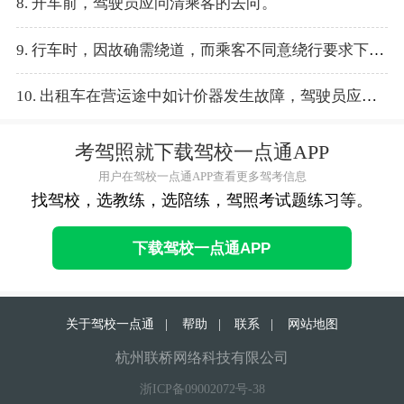
8. 开车前，驾驶员应问清乘客的去向。
9. 行车时，因故确需绕道，而乘客不同意绕行要求下车时，可以不让乘客下车。
10. 出租车在营运途中如计价器发生故障，驾驶员应立即向乘客说明情况，并提醒乘客按里程表显示里程计收车费。
考驾照就下载驾校一点通APP
用户在驾校一点通APP查看更多驾考信息
找驾校，选教练，选陪练，驾照考试题练习等。
下载驾校一点通APP
关于驾校一点通
|
帮助
|
联系
|
网站地图
杭州联桥网络科技有限公司
浙ICP备09002072号-38