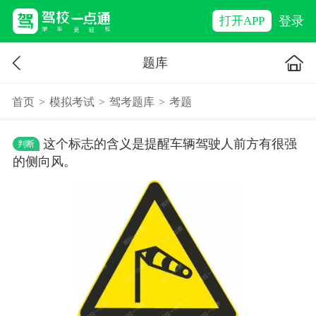
登录
打开APP
题库
首页
>
模拟考试
>
驾考题库
>
考题
这个标志的含义是提醒车辆驾驶人前方有很强
判断
的侧向风。