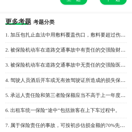
更多考题
考题分类
1. 加压包扎止血法中用敷料覆盖伤口，敷料要超过伤口最多3cm。
2. 被保险机动车在道路交通事故中有责任的交强险财产损失赔偿限额为1000元人民币。
3. 被保险机动车在道路交通事故中无责任的交强险医疗费用赔偿限额为1800元人民币。
4. 驾驶人员酒后开车或无有效驾驶证所造成的损失保险，保险人不负责赔偿。
5. 承运人责任险和第三者险保额应当不高于上一年度山东省城镇居民交通事故赔偿标准。
6. 出租车统一保险“途中”包括旅客在上下车过程中。
7. 属于保险责任的事故，可按初步估损金额的70%先行预付赔款，以帮助企业及其经营者及时恢复经营。