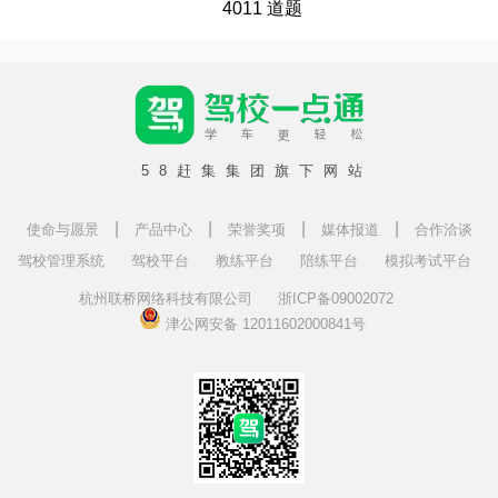
4011 道题
58赶集集团旗下网站
|
|
|
|
使命与愿景
产品中心
荣誉奖项
媒体报道
合作洽谈
驾校管理系统
驾校平台
教练平台
陪练平台
模拟考试平台
杭州联桥网络科技有限公司
浙ICP备09002072
津公网安备 12011602000841号