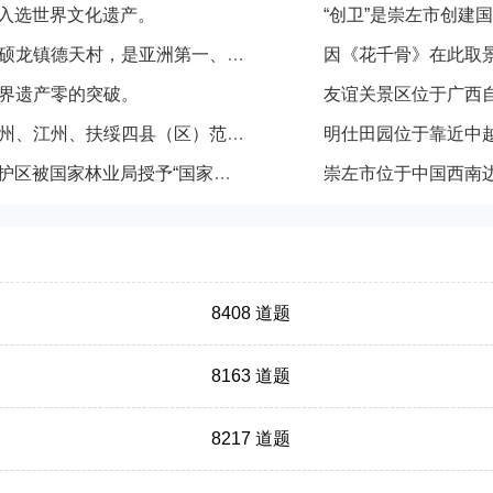
功入选世界文化遗产。
“创卫”是崇左市创建
德天瀑布位于广西壮族自治区崇左市大新县硕龙镇德天村，是亚洲第一、世界第四大跨国瀑布，年均水流量约为贵州黄果树瀑布的三倍，为国家AAAAA级旅游景区。
因《花千骨》在此取
界遗产零的突破。
左江花山岩画景观位于广西崇左市宁明、龙州、江州、扶绥四县（区）范围内左江及其支流明江两岸。
2012年3月25日，广西崇左白头叶猴自然保护区被国家林业局授予“国家级自然保护区”称号。
8408 道题
8163 道题
8217 道题