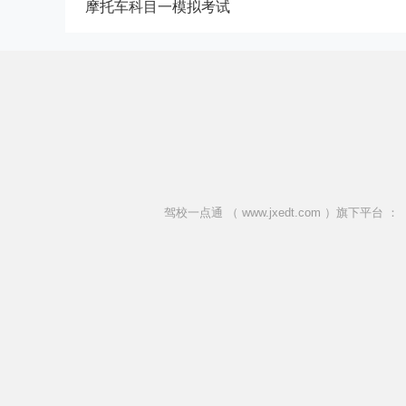
摩托车科目一模拟考试
驾校一点通 （ www.jxedt.com ）旗下平台 ：