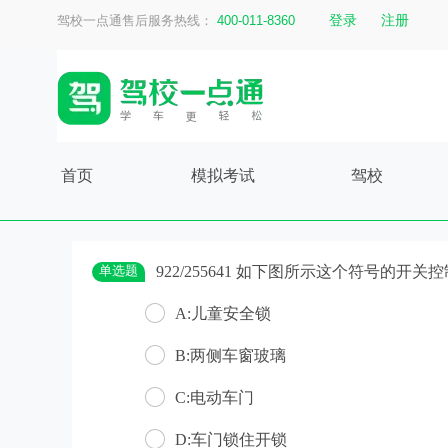
登录
注册
驾校一点通售后服务热线：
400-011-8360
首页
模拟考试
驾校
单选题
922/255641 如下图所示这个符号的开
A:儿童安全锁
B:两侧车窗玻璃
C:电动车门
D:车门锁住开锁