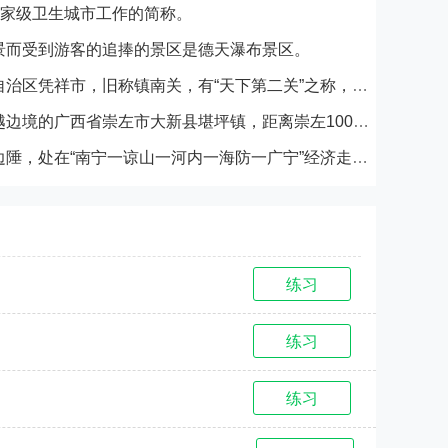
国家级卫生城市工作的简称。
景而受到游客的追捧的景区是德天瀑布景区。
友谊关景区位于广西自治区凭祥市，旧称镇南关，有“天下第二关”之称，也是我国九大名关之一，历代为中国南疆边防要隘、战略要地。
明仕田园位于靠近中越边境的广西省崇左市大新县堪坪镇，距离崇左100公里，距离著名的德天大瀑布37公里。
崇左市位于中国西南边陲，处在“南宁一谅山一河内一海防一广宁”经济走廊的大通道上。
练习
练习
练习