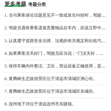
更多考题
考题分类
1. 当与乘客谈论话题意见不一致或发生纠纷时，驾驶员要据理力争，说服乘客。
2. 驾驶员遇有乘客遗落贵重物品在车内，应该立即中断运营，想办法找到失主，以解乘客的燃眉之急。
3. 认真遵守道路安全法律、法规的有关规定和出租汽车驾驶员安全操作规范，不断提高自身的安全意识和行为。
4. 如果乘客没关好门，驾驶员应当说：“门没关好，用力关门。”
5. 保持车辆内外整洁、卫生，营运设备正确使用，是良好精神状态在具体运营中的一种表现，直接影响着乘客的感官。
6. 黄腾峡生态旅游景区位于清远市清城区洲心街。
7. 黄腾峡生态旅游景区位于清远市清城区东城街。
8. 连州地下河位于清远连州市东陂镇。