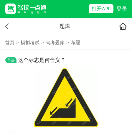
登录
打开APP
题库
首页
>
模拟考试
>
驾考题库
>
考题
这个标志是何含义？
单选