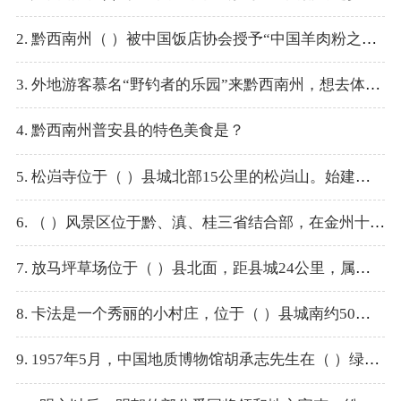
2. 黔西南州（ ）被中国饭店协会授予“中国羊肉粉之乡”。
3. 外地游客慕名“野钓者的乐园”来黔西南州，想去体验野钓的乐趣，请问是送客人到（ ）。
4. 黔西南州普安县的特色美食是？
5. 松岿寺位于（ ）县城北部15公里的松岿山。始建于明朝万历年间。
6. （ ）风景区位于黔、滇、桂三省结合部，在金州十八景中被称为高峡流云除了观云山雾海、赏日月同辉外，还有保存有完整的彝族村寨和鲁布革电站、亚洲第一输电斜塔、高原深谷湖和小三峡等美景。
7. 放马坪草场位于（ ）县北面，距县城24公里，属于省级风景名胜区，总面积33.3平方千米，海拔1600多米，在金州十八景里被称为“江南塞外”。
8. 卡法是一个秀丽的小村庄，位于（ ）县城南约50公里，是黔西南红色文化的代表，红一军团、红八军、中共黔桂边区委员会都曾在这里活动。
9. 1957年5月，中国地质博物馆胡承志先生在（ ）绿荫村发现该动物化石，后经中国科学院古脊椎动物与古人类研究所所长杨钟健教授研究，命名为“贵州龙科贵州龙属胡氏贵州龙”。