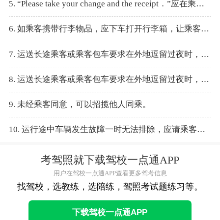
5. “Please take your change and the receipt．”应在乘客上车时说。
6. 如乘客携带行李物品，应下车打开行李箱，让乘客自己将行李安放好。
7. 运送长途乘客或乘客包车要求在外地逗留过夜时，从业人员须报企业及向有关部门登记目的地、途经路线及乘客身份等。
8. 运送长途乘客或乘客包车要求在外地逗留过夜时，从业人员无需报备。
9. 未经乘客同意，可以招揽他人同乘。
10. 运行途中车辆发生故障一时无法排除，应请乘客改乘其他车辆。
考驾照就下载驾校一点通APP
用户在驾校一点通APP查看更多驾考信息
找驾校，选教练，选陪练，驾照考试题练习等。
下载驾校一点通APP