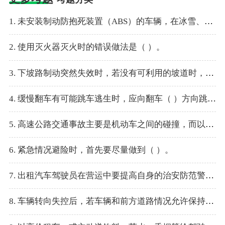
1. 未安装制动防抱死装置（ABS）的车辆，在冰雪、湿滑、砾石路面或者比较光滑的路面上制动时，要（ ）制动踏板。
2. 使用灭火器灭火时的错误做法是（ ）。
3. 下坡路制动突然失效时，若没有可利用的坡道时，应果断地利用天然障碍物，给车辆造成阻力，必要时可利用（ ）向路旁的岩石或树林碰擦。
4. 缓慢翻车有可能跳车逃生时，应向翻车（ ）方向跳车。
5. 高速公路交通事故主要是机动车之间的碰撞，而以（ ）的形式最多。
6. 紧急情况避险时，首先要尽量做到（ ）。
7. 出租汽车驾驶员在营运中要提高自身的治安防范警觉意识，（ ），要做好防范工作。
8. 车辆转向失控后，若车辆和前方道路情况允许保持直线行驶时，（ ）紧急制动。