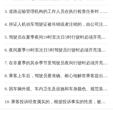
3. 道路运输管理机构的工作人员在执行检查任务时，发现出租汽车客运车辆车内有异味、杂物的，无车座垫套的，应中止运行，责令企业限期整改。
4. 持证人机动车驾驶证被吊销或者注销的，由公司注销资格证和其相配发的服务监督卡。
5. 驾驶员在夏季夜间19时至次日5时行驶时必须开亮顶灯。
6. 夜间夏季19时至次日5时驾驶员行驶时必须开亮顶灯，这里的夏季指的是3月至6月。
7. 在非夏季的其余季节里驾驶员夜间行驶时必须开亮顶灯的时间段是18时至次日6时。
8. 乘客上车后，驾驶员要准确、耐心地解答乘客提出有关的问题。
9. 因车辆外观、车内卫生及设施和车身颜色、规范装置不符合要求被责令整改的，企业应在3日内整改完毕，并组织驾驶员学习、考试。
10. 乘客投诉经查属实的，根据投诉事实的性质，被投诉人有过错的，由被投诉人向投诉人赔礼道歉并赔偿损失。