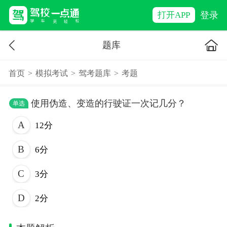
登录
打开APP
题库
首页
>
模拟考试
>
驾考题库
>
考题
使用伪造、变造的行驶证一次记几分？
单选
12分
6分
3分
2分