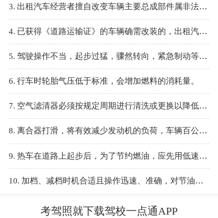
3. 出租汽车经营者擅自改变车辆主要总成部件属非法改装。
4. 已获得《道路运输证》的车辆确需改装的，出租汽车经营者应当事先获得有关部门的批准，交由合法改装企业实施车辆改装作业。
5. 驾驶操作不当，起步过猛，骤然转向，紧急制动等，容易导致轮胎的严重磨损。
6. 行车时轮胎气压低于标准，会增加燃料的消耗量。
7. 空气滤清器必须按规定周期进行清洗或更换以降低汽车油耗。
8. 离合器打滑，将有效减少发动机的负荷，车辆百公里油耗降低。
9. 热车在道路上起步后，为了节约燃油，应先用低速档行驶几公里再换档高速档。
10. 加档、减档时机合适且操作迅速、准确，对节油有利。
考驾照就下载驾校一点通APP