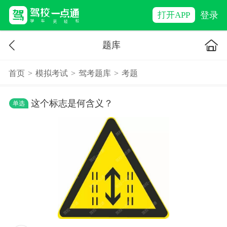
登录
打开APP
题库
首页
>
模拟考试
>
驾考题库
>
考题
这个标志是何含义？
单选