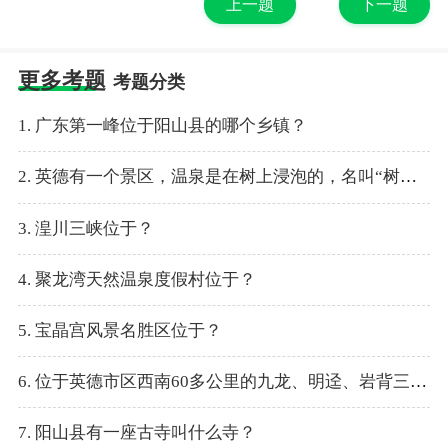
上一题
下一题
更多考题
考题分类
1. 广东第一峰位于阳山县的哪个乡镇？
2. 英德有一个景区，温泉是在树上浸泡的，名叫“树上温泉”，这个温泉景区叫什么名字？
3. 湟川三峡位于？
4. 聚龙湾天然温泉度假村位于？
5. 宝晶宫风景名胜区位于？
6. 位于英德市区西南60多公里的九龙、明迳、岩背三镇一带，走廊内密集分布着上千座石灰岩山峰，当中溪涧穿绕，岩洞、古建筑点缀其间，是哪一个景点？
7. 阳山县有一座古寺叫什么寺？