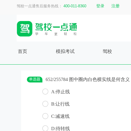
登录
注册
驾校一点通售后服务热线：
400-011-8360
首页
模拟考试
驾校
单选题
652/255784 图中圈内白色横实线是何含义
A:停止线
B:让行线
C:减速线
D:待转线