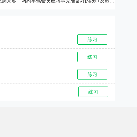
对于出现呕吐征兆的患病乘客，网约车驾驶员应将事先准备好的纸巾及塑料袋交到乘客手中，以备不时之需。
练习
练习
练习
练习