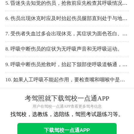
5. 昏迷失去知觉的伤员，抢救前应先检查其呼吸情况，并使其保持侧卧位。
6. 伤员出现休克时应及时抬起伤员腿部直到处于与地面垂直状态，使休克停止。
7. 受伤者失血过多会出现休克，其症状为面色苍白、四肢发凉、脉搏跳动变得越来越慢和虚弱。
8. 呼吸中断伤员的症状为无呼吸声音和无呼吸运动。
9. 呼吸中断伤员抢救时，抬起下颔部使呼吸道畅通，对恢复呼吸作用很大。
10. 如果人工呼吸不能起作用，要检查嘴和咽喉中是否有异物，并设法排除。
考驾照就下载驾校一点通APP
用户在驾校一点通APP查看更多驾考信息
找驾校，选教练，选陪练，驾照考试题练习等。
下载驾校一点通APP