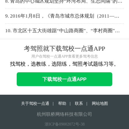
8. 青岛的中心城区规划坚持“环湾布局、生态间隔”的规划理念，形成“三城联动”的空间组成架构。
9. 2016年1月8日，《青岛市城市总体规划（2011——2020）》将青岛分成：城市主中心、城市副中心、东岸城区、北岸城区、西岸城区。
10. 市北区十五大街雄踞“中山路商圈”、“李村商圈”、“台东商圈”三大商圈中心地带。
考驾照就下载驾校一点通APP
用户在驾校一点通APP查看更多驾考信息
找驾校，选教练，选陪练，驾照考试题练习等。
下载驾校一点通APP
关于驾校一点通
|
帮助
|
联系
|
网站地图
杭州联桥网络科技有限公司
浙ICP备09002072号-38