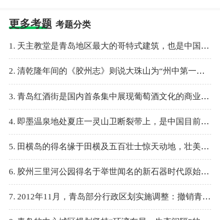
更多考题
考题分类
1. 天主教堂是青岛地区最大的哥特式建筑，也是中国唯一的祝圣教堂。
2. 清乾隆年间的《胶州志》则说大珠山为“州中第一胜地”。
3. 青岛红酒街是国内首条集中展现葡萄酒文化的商业区，同时也是岛城最大的葡萄酒交易集散地。
4. 即墨温泉地处夏庄一灵山卫断裂带上，是中国目前唯一的海水碳酸盐泉。
5. 田横岛的得名缘于田横及五百壮士惊天动地，壮美凄绝的千古传奇。
6. 胶州三里河公园得名于举世闻名的新石器时代原始氏族社会的“三里河文化”。
7. 2012年11月，青岛部分行政区划实施调整：撤销青岛市市北区、四方区，设立新的青岛市市北区。