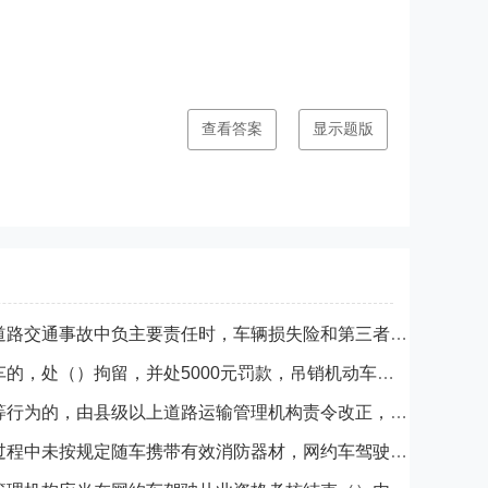
查看答案
显示题版
被保险车辆驾驶员在道路交通事故中负主要责任时，车辆损失险和第三者责任险在符合赔偿规定的金额内绝对免赔率为（）。
饮酒后驾驶营运机动车的，处（）拘留，并处5000元罚款，吊销机动车驾驶证，5年内不得重新取得机动车驾驶证。
网约车驾驶员有（）等行为的，由县级以上道路运输管理机构责令改正，处200元以上2000元以下的罚款。
网约车驾驶员在运营过程中未按规定随车携带有效消防器材，网约车驾驶员服务质量信誉考核分值（）。