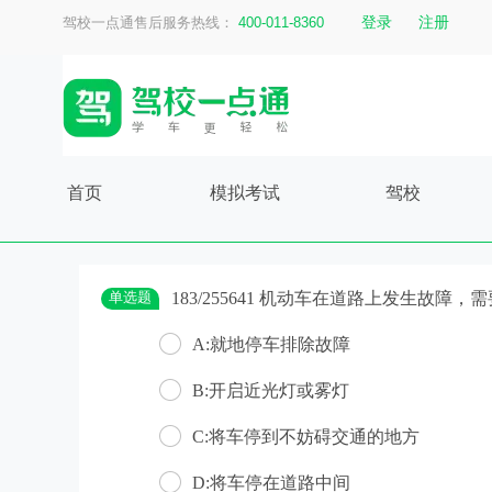
登录
注册
驾校一点通售后服务热线：
400-011-8360
首页
模拟考试
驾校
单选题
183/255641 机动车在道路上发生故
A:就地停车排除故障
B:开启近光灯或雾灯
C:将车停到不妨碍交通的地方
D:将车停在道路中间