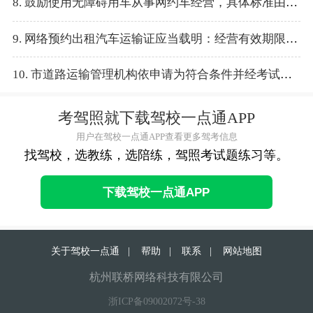
8. 鼓励使用无障碍用车从事网约车经营，具体标准由（ ）核定。
9. 网络预约出租汽车运输证应当载明：经营有效期限起始日为发证之日，届满日为车辆行驶证载明的初次注册之日起（ ）年。
10. 市道路运输管理机构依申请为符合条件并经考试合格的驾驶员，在考试成绩公布（ ）日内发放网络预约出租汽车驾驶员证。
考驾照就下载驾校一点通APP
用户在驾校一点通APP查看更多驾考信息
找驾校，选教练，选陪练，驾照考试题练习等。
下载驾校一点通APP
关于驾校一点通
|
帮助
|
联系
|
网站地图
杭州联桥网络科技有限公司
浙ICP备09002072号-38