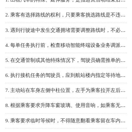
2. 乘客有选择路线的权利，只要乘客挑选路线是不违背《道路交通法》的，最终必须尊重乘客的意见。
3. 遇到行驶途中发生交通拥堵需要调整路线时，不必告知乘客，可直接绕行。
4. 每单任务执行前，检查移动智能终端设备业务调派系统是否正常。
5. 在交通管制或其他特殊情况下，驾驶员确需推单的，则计入推单率。
6. 执行接机任务的驾驶员，应到航站楼内指定等待地点举接机牌迎接乘客。
7. 主动站在车身左侧中柱位置，左手为乘客拉开左后门。
8. 根据乘客要求升降车窗玻璃、使用音响，如乘客无特殊要求，服务中默认关闭。
9. 乘客要求临时等候时，不得随意翻看乘客留在车内的物品。