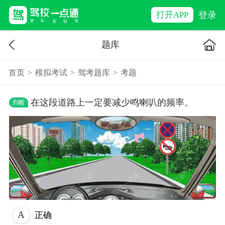
登录
打开APP
题库
首页
>
模拟考试
>
驾考题库
>
考题
在这段道路上一定要减少鸣喇叭的频率。
判断
正确