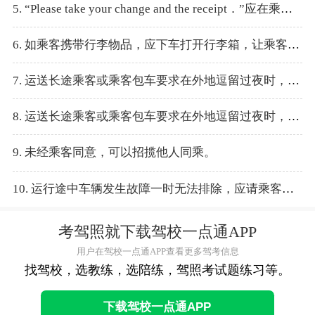
5. “Please take your change and the receipt．”应在乘客上车时说。
6. 如乘客携带行李物品，应下车打开行李箱，让乘客自己将行李安放好。
7. 运送长途乘客或乘客包车要求在外地逗留过夜时，从业人员须报企业及向有关部门登记目的地、途经路线及乘客身份等。
8. 运送长途乘客或乘客包车要求在外地逗留过夜时，从业人员无需报备。
9. 未经乘客同意，可以招揽他人同乘。
10. 运行途中车辆发生故障一时无法排除，应请乘客改乘其他车辆。
考驾照就下载驾校一点通APP
用户在驾校一点通APP查看更多驾考信息
找驾校，选教练，选陪练，驾照考试题练习等。
下载驾校一点通APP