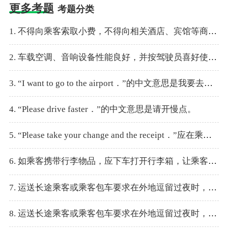
更多考题
考题分类
1. 不得向乘客索取小费，不得向相关酒店、宾馆等商业单位索取回扣。
2. 车载空调、音响设备性能良好，并按驾驶员喜好使用。
3. “I want to go to the airport．”的中文意思是我要去车站。
4. “Please drive faster．”的中文意思是请开慢点。
5. “Please take your change and the receipt．”应在乘客上车时说。
6. 如乘客携带行李物品，应下车打开行李箱，让乘客自己将行李安放好。
7. 运送长途乘客或乘客包车要求在外地逗留过夜时，从业人员须报企业及向有关部门登记目的地、途经路线及乘客身份等。
8. 运送长途乘客或乘客包车要求在外地逗留过夜时，从业人员无需报备。