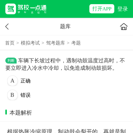
登录
打开APP
题库
首页
>
模拟考试
>
驾考题库
>
考题
车辆下长坡过程中，遇制动鼓温度过高时，不
判断
要立即进入冷水中冷却，以免造成制动鼓损坏。
正确
错误
本题解析
根据热胀冷缩原理，制动鼓会裂开的，再就是制